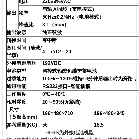
电压
220±3%VAC
与输入同步（市电模式）
输出
频率
50Hz±0.2%Hz（电池模式）
峰值比
3:1（max）
输出波形
纯正弦波
转换时间
零中断
备用时间 (满载/
4～7′/12～20′
——
半载)
外接电池电压
192VDC
电池类型
阀控式铅酸免维护蓄电池
过载能力
105%～130%维持10分钟后输出转为旁路；
通讯功能
RS232接口+智能插槽
工作温度
0℃～40℃
相对湿度
20～90%(无凝结)
尺寸
196×480×710
196×480×345
（宽深高mm）
参考重量(KG)
56
18.5
※带S为外接电池机型