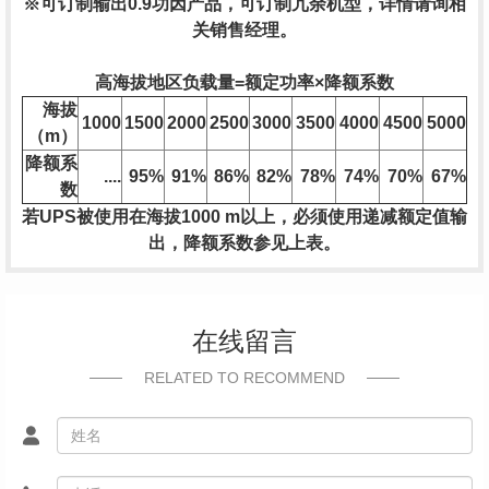
※可订制输出0.9功因产品，可订制冗余机型，详情请询相
关销售经理。
高海拔地区负载量=额定功率×降额系数
海拔
1000
1500
2000
2500
3000
3500
4000
4500
5000
（m）
降额系
....
95%
91%
86%
82%
78%
74%
70%
67%
数
若UPS被使用在海拔1000 m以上，必须使用递减额定值输
出，降额系数参见上表。
在线留言
RELATED TO RECOMMEND