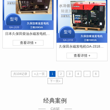
日本久保田柴油永磁发电机GA-J320
查看详情 +
久保田永磁发电机GA-J318功率18KVA
查看详情 +
共104记录
«上一页
1
2
3
4
...
6
下一页»
经典案例
CASE