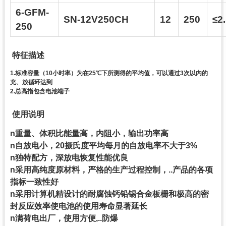
6-GFM-
SN-12V250CH
12
250
≤2
250
特征描述
1.标准容量（10小时率）为在25℃下所测得的平均值，可以通过3次以内的
充、放循环达到
2.总高指包含电池端子
使用说明
n重量、体积比能量高，内阻小，输出功率高
n自放电小，20摄氏度平均每月的自放电率不大于3%
n独特配方，深放电恢复性能优良
n采用高纯度原材料，严格的生产过程控制，..产品的各项
指标一致性好
n采用计算机精设计的耐腐蚀钙铅锡合金板栅和极高的密
封反应效率使电池的使用寿命显著延长
n满荷电出厂，使用方便,..防爆