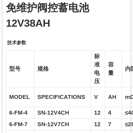
免维护阀控蓄电池
12V38AH
技术参数
标
准
容
型号
规格
内
电
量
压
MODEL
SPECIFICATIONS
V
AH
m
6-FM-4
SN-12V4CH
12
4
≤4
6-FM-7
SN-12V7CH
12
7
≤2