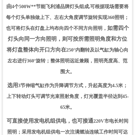
由
4个500W**节能飞利浦品牌灯头组成,可根据现场需要将
每个灯头单独做上下、左右大角度调节旋转实现360照明；
如需四个
也可将灯头在灯盘上均布向四个不同方向照明
，
灯头向同一方向照明，则可按所需照明角度和方位
将灯盘整体向开口方向在
250°内翻转及以气缸为轴心向
左右进行360°旋转；整体照明远近兼顾，照明亮度高、范
围大。
选用
3节伸缩气缸作为升降调节方式，升起高度为4.5米；
上下转动灯头可调节光束照射角度，灯光覆盖半径达到45-
65米。
可直接使用发电机组供电，也可接通
220V市电长时间
照明；采用发电机组供电一次注满燃油连续工作时间可达